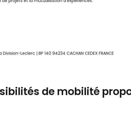
on de projets et la mutualisation d’expériences.
 la Division-Leclerc | BP 140 94234 CACHAN CEDEX FRANCE
sibilités de mobilité prop