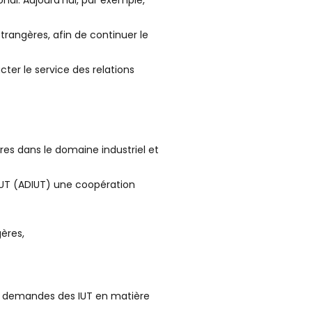
nal. Aujourd’hui, par exemple,
rangères, afin de continuer le
cter le service des relations
res dans le domaine industriel et
’IUT (ADIUT) une coopération
ères,
des demandes des IUT en matière