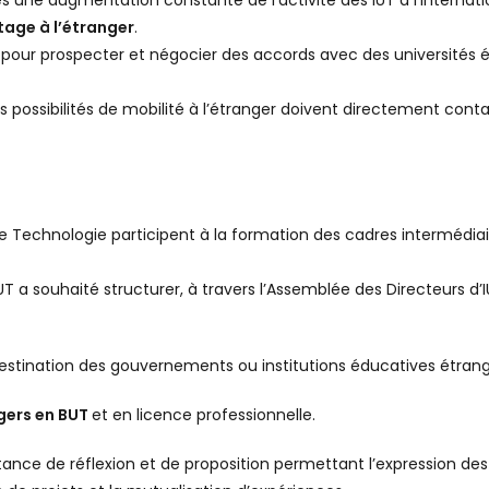
 une augmentation constante de l’activité des IUT à l’internatio
tage à l’étranger
.
pour prospecter et négocier des accords avec des universités ét
s possibilités de mobilité à l’étranger doivent directement conta
 de Technologie participent à la formation des cadres intermédiai
UT a souhaité structurer, à travers l’Assemblée des Directeurs d
estination des gouvernements ou institutions éducatives étrang
gers en BUT
et en licence professionnelle.
nstance de réflexion et de proposition permettant l’expression 