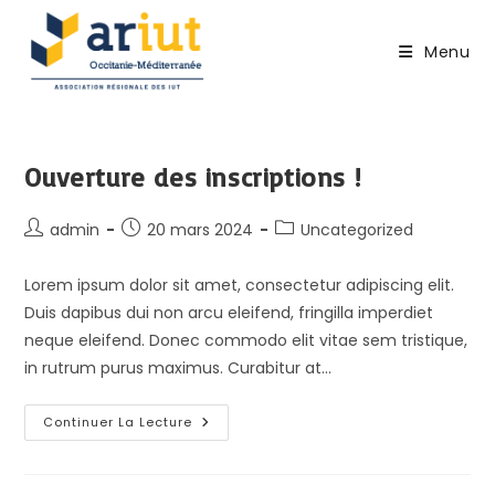
Skip
to
Menu
content
Ouverture des inscriptions !
Auteur/autrice
Publication
Post
admin
20 mars 2024
Uncategorized
de
publiée :
category:
la
Lorem ipsum dolor sit amet, consectetur adipiscing elit.
publication :
Duis dapibus dui non arcu eleifend, fringilla imperdiet
neque eleifend. Donec commodo elit vitae sem tristique,
in rutrum purus maximus. Curabitur at…
Ouverture
Continuer La Lecture
Des
Inscriptions
!