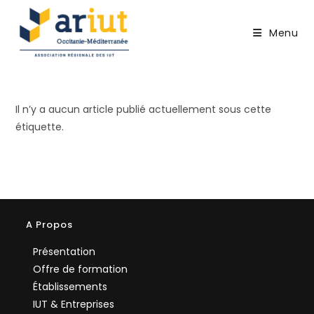
Skip
to
Menu
content
Il n’y a aucun article publié actuellement sous cette
étiquette.
A Propos
Présentation
Offre de formation
Établissements
IUT & Entreprises