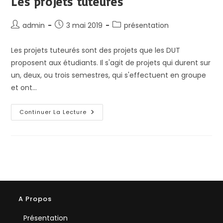
Les projets tuteurés
Auteur/autrice
Publication
Post
admin
3 mai 2019
présentation
de
publiée :
category:
la
Les projets tuteurés sont des projets que les DUT
publication :
proposent aux étudiants. Il s'agit de projets qui durent sur
un, deux, ou trois semestres, qui s'effectuent en groupe
et ont…
Les
Continuer La Lecture
Projets
Tuteurés
A Propos
Présentation