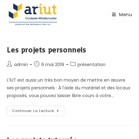
Skip
to
Menu
content
Les projets personnels
Auteur/autrice
Publication
Post
admin
6 mai 2019
présentation
de
publiée :
category:
la
L'IUT est aussi un très bon moyen de mettre en œuvre
publication :
ses projets personnels : À l'aide du matériel et des locaux
proposés, vous pouvez laisser libre cours à votre…
Les
Continuer La Lecture
Projets
Personnels